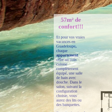
57m² de
confort!!!
Et pour vos vraies
vacances
en
Guadeloupe
,
chaque
appartement
offre un coin
cuisine
complètement
équipé, une salle
de bain avec
douche. Dans le
salon, suivant la
configuration
choisie, vous
aurez des lits ou
des banquettes.